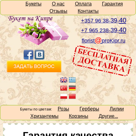
Букеты
О нас
Оплата
Гарантия
Отзывы
Контакты
40
39
+357 96 38-
-
40
39
+7 965 238-
-
@
florist
proKipr.ru
Розы
Герберы
Лилии
Букеты по цветам:
Хризантемы
Корзины
Другие...
Гарантия качества