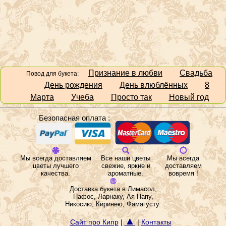
Признание в любви
Свадьба
Повод для букета:
День рождения
День влюблённых
8
Марта
Учеба
Просто так
Новый год
Безопасная оплата :
Мы всегда доставляем
Все наши цветы
Мы всегда
цветы лучшего
свежие, яркие и
доставляем
качества.
ароматные.
вовремя !
Доставка букета в Лимасол,
Пафос, Ларнаку, Ая-Напу,
Никосию, Киринею, Фамагусту.
▲
Сайт про Кипр
|
|
Контакты