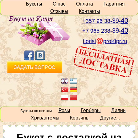
Букеты
О нас
Оплата
Гарантия
Отзывы
Контакты
40
39
+357 96 38-
-
40
39
+7 965 238-
-
@
florist
proKipr.ru
Розы
Герберы
Лилии
Букеты по цветам:
Хризантемы
Корзины
Другие...
Букет с доставкой на