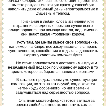
области флористики, разные сочетания цветов, всё
вместе рождает сказочную красоту, способную
наполнить даже обычный день неповторимостью и
душевным теплом.
Признания в любви, слова извинения или
выражение сердечных порывов лучше всего
олицетворяются при помощи цветов, ведь именно
они знают, какая «тропинка» короче.
Пусть там, где мечты имеют свое воплощение,
например, на Кипре, все закручивается в спираль
чувственности, спокойствия и отдыха, а дополнить
«картину счастья» поможет букет.
Не стоит волноваться о доставке - мы вручим
незабываемый подарок по указанному адресу в то
время, которое выбирается нашими клиентами.
В каталоге представлены уже существующие
композиции, но это на тот случай, когда хочется
чего-нибудь особенного, но нет времени
задумываться над серьезностью вопроса.
Опытный мастер-флорист готов взяться за
проекты любой сложности, воплотить самые